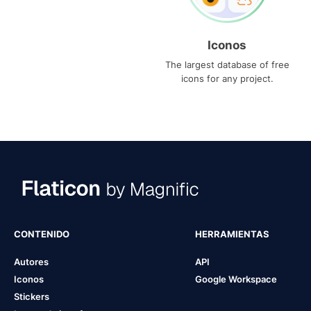
Iconos
The largest database of free
icons for any project.
CONTENIDO
HERRAMIENTAS
Autores
API
Iconos
Google Workspace
Stickers