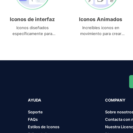
Iconos de interfaz
Iconos Animados
Iconos diseñados
Increíbles iconos en
específicamente para
movimiento para crear
interfaces
proyectos dinámicos
AYUDA
COMPANY
Soporte
Sobre nosotro
FAQs
Contacta con 
Estilos de Iconos
Nuestra Licenc