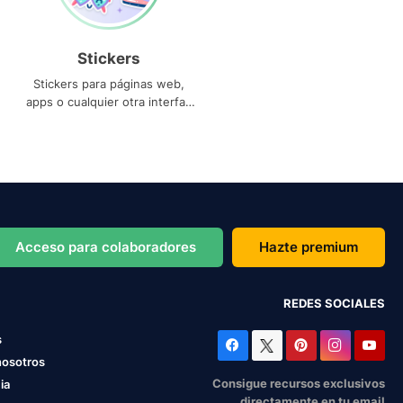
Stickers
Stickers para páginas web,
apps o cualquier otra interfaz
que necesites
Acceso para colaboradores
Hazte premium
REDES SOCIALES
s
nosotros
Consigue recursos exclusivos
ia
directamente en tu email