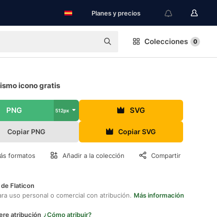
Planes y precios
Colecciones
0
ismo icono gratis
PNG
SVG
512px
Copiar PNG
Copiar SVG
ás formatos
Añadir a la colección
Compartir
 de Flaticon
ara uso personal o comercial con atribución.
Más información
ere atribución
¿Cómo atribuir?