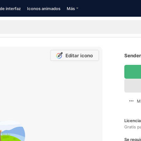
de interfaz
Iconos animados
Más
Editar icono
Sender
M
Licencia
Gratis p
Se requi