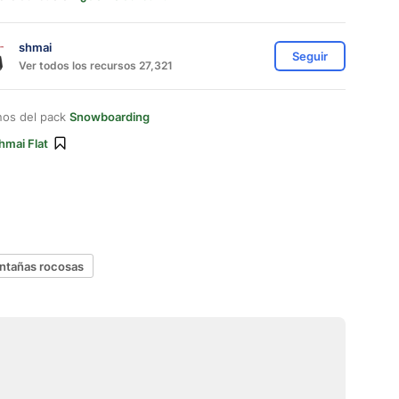
shmai
Seguir
Ver todos los recursos 27,321
nos del pack
Snowboarding
hmai Flat
ntañas rocosas