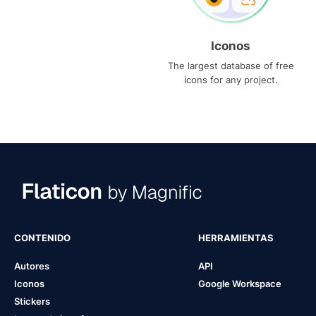
Iconos
The largest database of free
icons for any project.
CONTENIDO
HERRAMIENTAS
Autores
API
Iconos
Google Workspace
Stickers