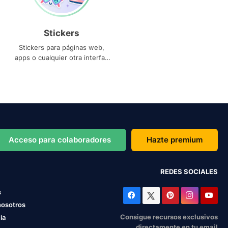
Stickers
Stickers para páginas web,
apps o cualquier otra interfaz
que necesites
Acceso para colaboradores
Hazte premium
REDES SOCIALES
s
nosotros
Consigue recursos exclusivos
ia
directamente en tu email