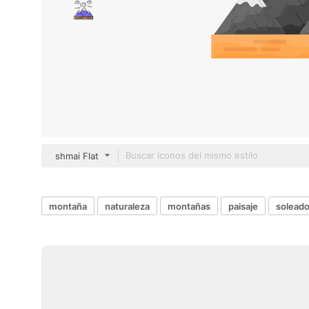
shmai Flat
montaña
naturaleza
montañas
paisaje
solead