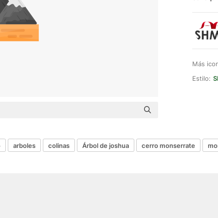
Más ico
Estilo:
S
o
arboles
colinas
Árbol de joshua
cerro monserrate
mo