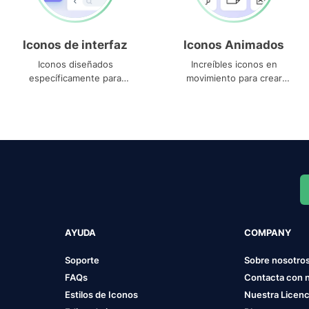
Iconos de interfaz
Iconos Animados
Iconos diseñados
Increíbles iconos en
específicamente para
movimiento para crear
interfaces
proyectos dinámicos
AYUDA
COMPANY
Soporte
Sobre nosotro
FAQs
Contacta con 
Estilos de Iconos
Nuestra Licenc