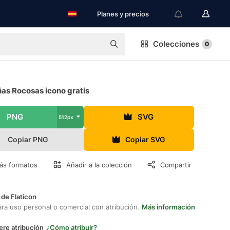
Planes y precios
Colecciones
0
as Rocosas icono gratis
PNG
SVG
512px
Copiar PNG
Copiar SVG
ás formatos
Añadir a la colección
Compartir
 de Flaticon
ara uso personal o comercial con atribución.
Más información
ere atribución
¿Cómo atribuir?