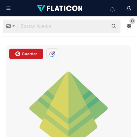
0
Guardar