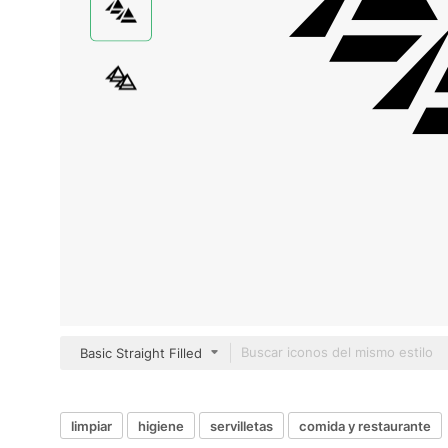
Basic Straight Filled
limpiar
higiene
servilletas
comida y restaurante