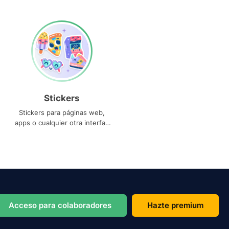
Stickers
Stickers para páginas web,
apps o cualquier otra interfaz
que necesites
Acceso para colaboradores
Hazte premium