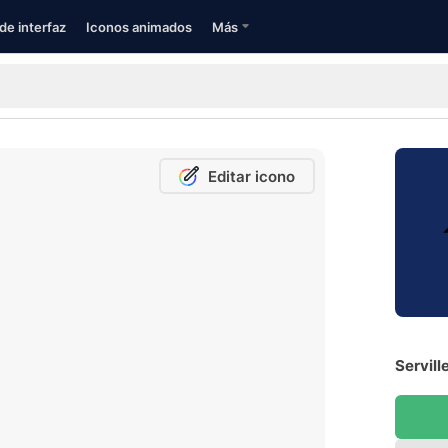
de interfaz
Iconos animados
Más
Editar icono
Servill