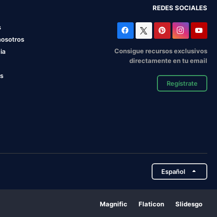
REDES SOCIALES
s
nosotros
Consigue recursos exclusivos
ia
directamente en tu email
os
Regístrate
Español
Magnific
Flaticon
Slidesgo