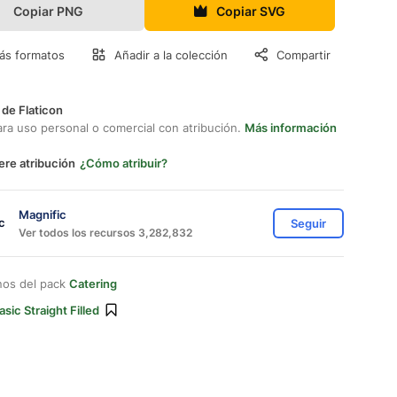
Copiar PNG
Copiar SVG
ás formatos
Añadir a la colección
Compartir
 de Flaticon
ara uso personal o comercial con atribución.
Más información
ere atribución
¿Cómo atribuir?
Magnific
Seguir
Ver todos los recursos 3,282,832
nos del pack
Catering
asic Straight Filled