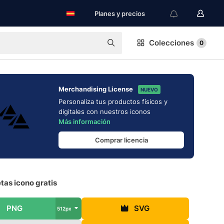
Planes y precios
Colecciones
0
Merchandising License
NUEVO
Personaliza tus productos físicos y
digitales con nuestros iconos
Más información
Comprar licencia
etas icono gratis
PNG
SVG
512px