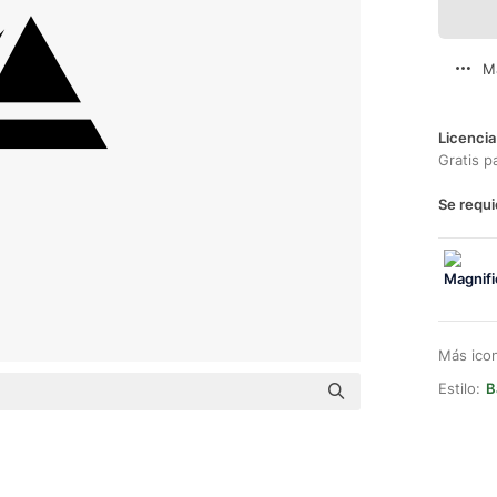
M
Licencia
Gratis p
Se requi
Más ico
Estilo:
B