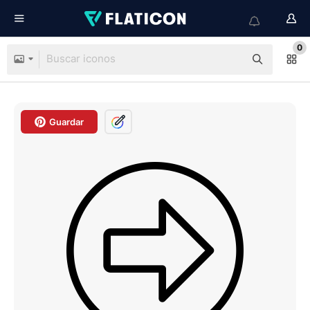
0
Guardar