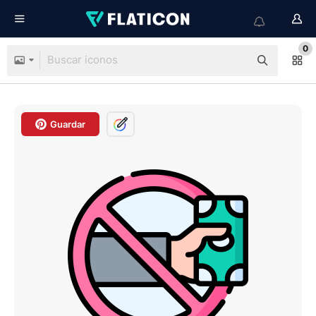
0
Guardar