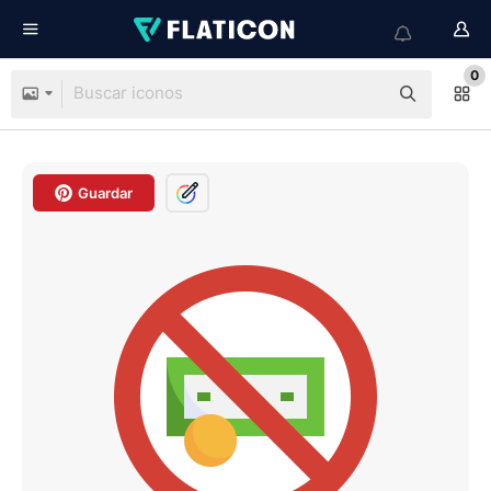
0
Guardar