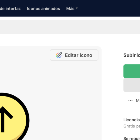
de interfaz
Iconos animados
Más
Editar icono
Subir i
M
Licencia
Gratis p
Se requi