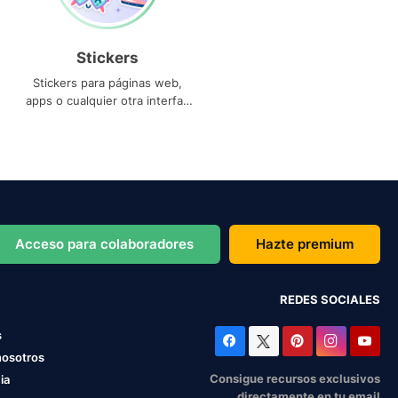
Stickers
Stickers para páginas web,
apps o cualquier otra interfaz
que necesites
Acceso para colaboradores
Hazte premium
REDES SOCIALES
s
nosotros
Consigue recursos exclusivos
ia
directamente en tu email