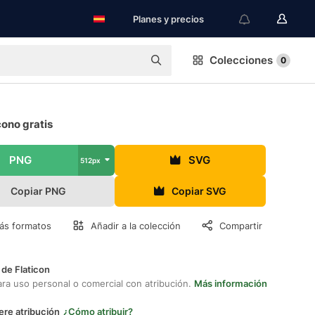
Planes y precios
Colecciones
0
cono gratis
PNG
SVG
512px
Copiar PNG
Copiar SVG
ás formatos
Añadir a la colección
Compartir
 de Flaticon
ara uso personal o comercial con atribución.
Más información
ere atribución
¿Cómo atribuir?