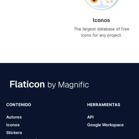
Iconos
The largest database of free
icons for any project.
CONTENIDO
HERRAMIENTAS
Autores
API
Iconos
Google Workspace
Stickers