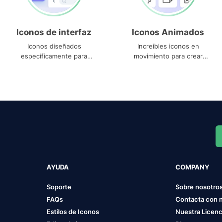
Iconos de interfaz
Iconos Animados
Iconos diseñados
Increíbles iconos en
específicamente para
movimiento para crear
interfaces
proyectos dinámicos
AYUDA
COMPANY
Soporte
Sobre nosotro
FAQs
Contacta con 
Estilos de Iconos
Nuestra Licenc