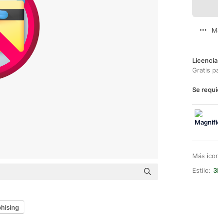
M
Licencia
Gratis p
Se requi
Más ico
Estilo:
3
phising