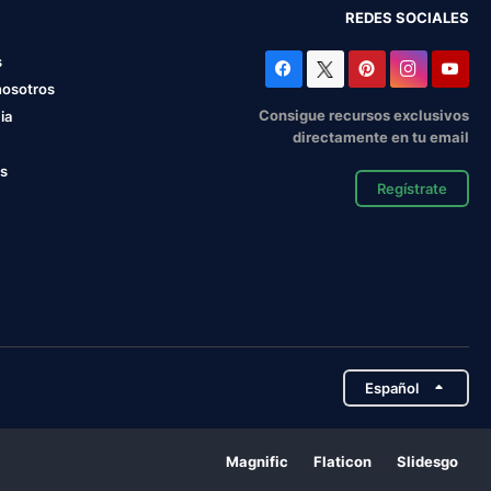
REDES SOCIALES
s
nosotros
Consigue recursos exclusivos
ia
directamente en tu email
os
Regístrate
Español
Magnific
Flaticon
Slidesgo