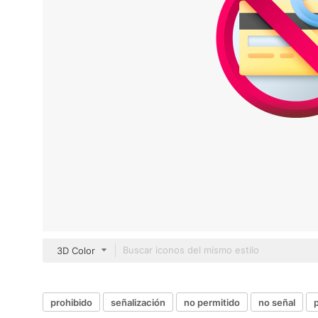
3D Color
prohibido
señalización
no permitido
no señal