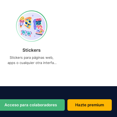
Stickers
Stickers para páginas web,
apps o cualquier otra interfaz
que necesites
Acceso para colaboradores
Hazte premium