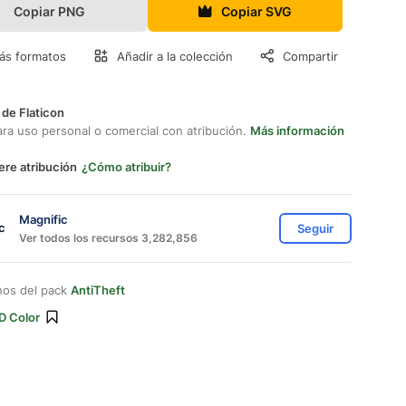
Copiar PNG
Copiar SVG
ás formatos
Añadir a la colección
Compartir
 de Flaticon
ara uso personal o comercial con atribución.
Más información
ere atribución
¿Cómo atribuir?
Magnific
Seguir
Ver todos los recursos 3,282,856
nos del pack
AntiTheft
D Color