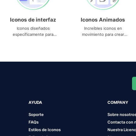
Iconos de interfaz
Iconos Animados
Iconos diseñados
Increíbles iconos en
específicamente para
movimiento para crear
interfaces
proyectos dinámicos
AYUDA
COMPANY
Soporte
Sobre nosotro
FAQs
Contacta con 
Estilos de Iconos
Nuestra Licenc