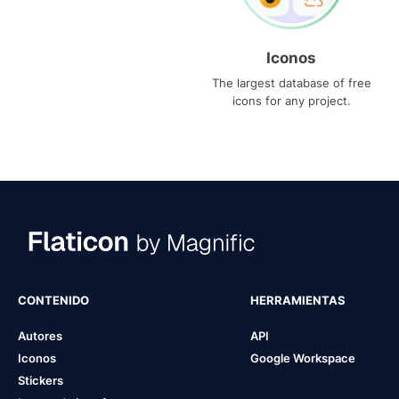
Iconos
The largest database of free
icons for any project.
CONTENIDO
HERRAMIENTAS
Autores
API
Iconos
Google Workspace
Stickers