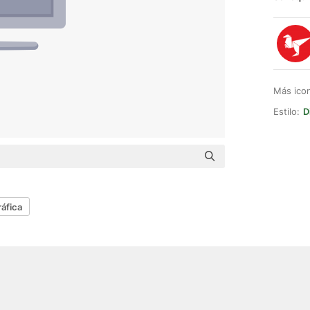
Más ico
Estilo:
D
ráfica