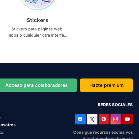
Stickers
Stickers para páginas web,
apps o cualquier otra interfaz
que necesites
Acceso para colaboradores
Hazte premium
REDES SOCIALES
s
nosotros
Consigue recursos exclusivos
ia
directamente en tu email