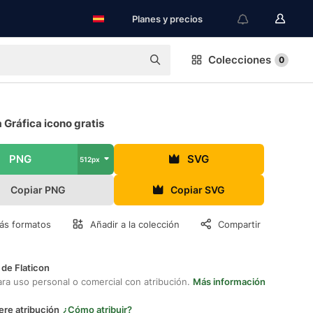
Planes y precios
Colecciones
0
 Gráfica icono gratis
PNG
SVG
512px
Copiar PNG
Copiar SVG
ás formatos
Añadir a la colección
Compartir
 de Flaticon
ara uso personal o comercial con atribución.
Más información
ere atribución
¿Cómo atribuir?