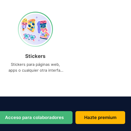
Stickers
Stickers para páginas web,
apps o cualquier otra interfaz
que necesites
Acceso para colaboradores
Hazte premium