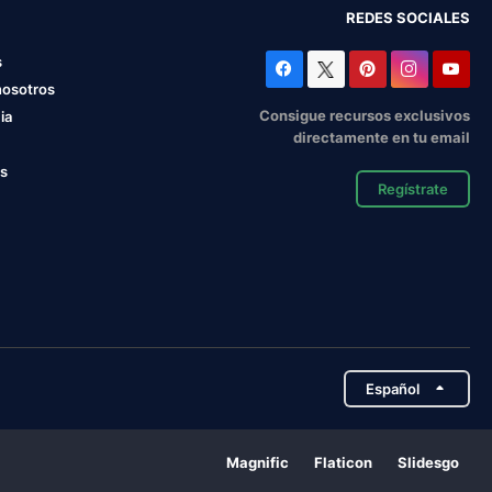
REDES SOCIALES
s
nosotros
Consigue recursos exclusivos
ia
directamente en tu email
os
Regístrate
Español
Magnific
Flaticon
Slidesgo