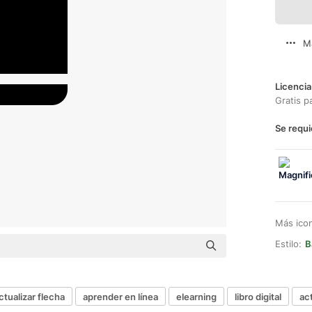
M
Licencia
Gratis p
Se requi
Más ico
Estilo:
B
ctualizar flecha
aprender en línea
elearning
libro digital
ac