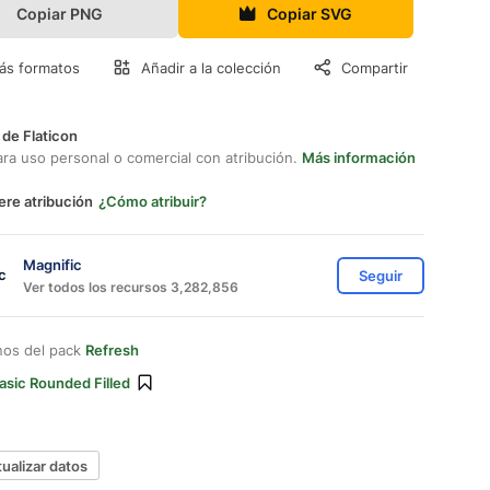
Copiar PNG
Copiar SVG
ás formatos
Añadir a la colección
Compartir
 de Flaticon
ara uso personal o comercial con atribución.
Más información
ere atribución
¿Cómo atribuir?
Magnific
Seguir
Ver todos los recursos 3,282,856
nos del pack
Refresh
asic Rounded Filled
tualizar datos