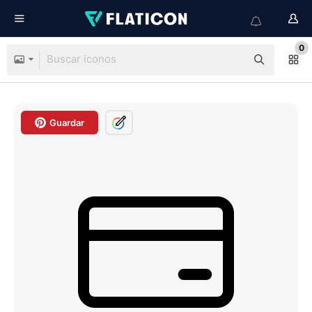
0
Guardar