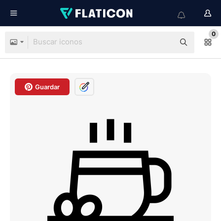
0
Guardar