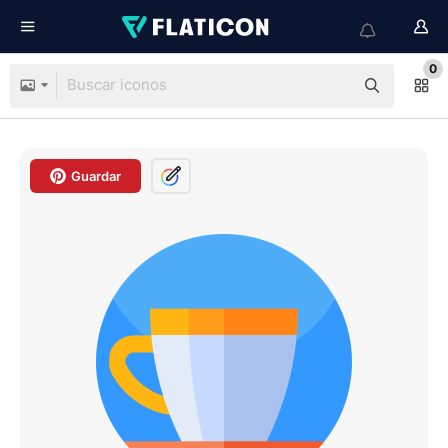
0
Guardar