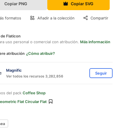
Copiar PNG
Copiar SVG
ás formatos
Añadir a la colección
Compartir
 de Flaticon
ara uso personal o comercial con atribución.
Más información
ere atribución
¿Cómo atribuir?
Magnific
Seguir
Ver todos los recursos 3,282,856
nos del pack
Coffee Shop
eometric Flat Circular Flat
nea