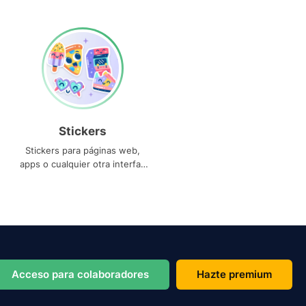
Stickers
Stickers para páginas web,
apps o cualquier otra interfaz
que necesites
Acceso para colaboradores
Hazte premium