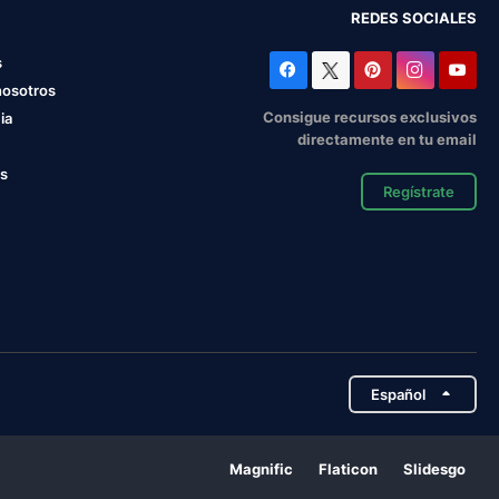
REDES SOCIALES
s
nosotros
Consigue recursos exclusivos
ia
directamente en tu email
os
Regístrate
Español
Magnific
Flaticon
Slidesgo