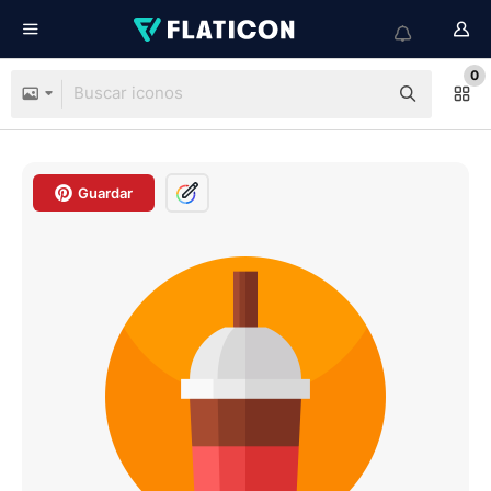
0
Guardar