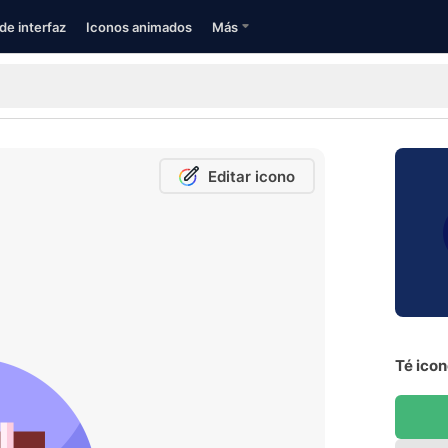
de interfaz
Iconos animados
Más
Editar icono
Té icon