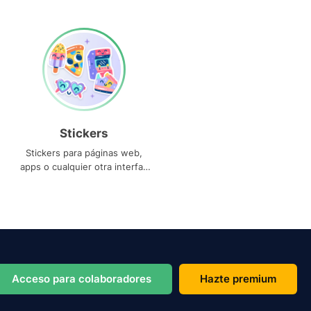
Stickers
Stickers para páginas web,
apps o cualquier otra interfaz
que necesites
Acceso para colaboradores
Hazte premium