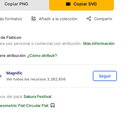
Copiar PNG
Copiar SVG
ás formatos
Añadir a la colección
Compartir
 de Flaticon
ara uso personal o comercial con atribución.
Más información
ere atribución
¿Cómo atribuir?
Magnific
Seguir
Ver todos los recursos 3,282,856
nos del pack
Sakura Festival
eometric Flat Circular Flat