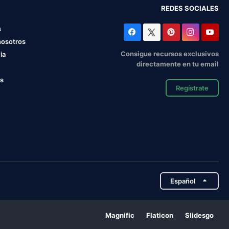
REDES SOCIALES
s
nosotros
Consigue recursos exclusivos
ia
directamente en tu email
os
Regístrate
Español
Magnific
Flaticon
Slidesgo