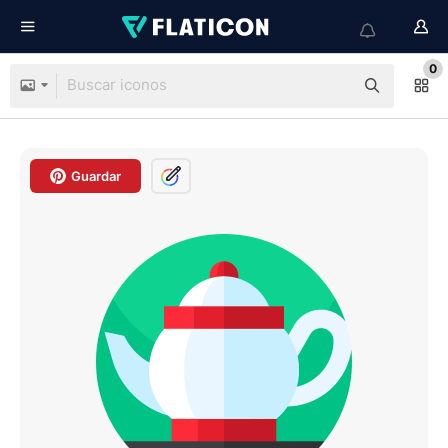
0
Guardar