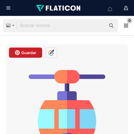
0
Guardar