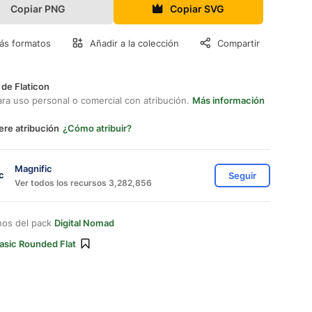
Copiar PNG
Copiar SVG
ás formatos
Añadir a la colección
Compartir
 de Flaticon
ara uso personal o comercial con atribución.
Más información
ere atribución
¿Cómo atribuir?
Magnific
Seguir
Ver todos los recursos 3,282,856
nos del pack
Digital Nomad
asic Rounded Flat