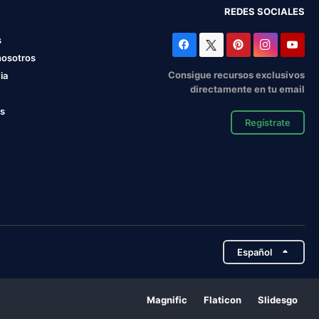
REDES SOCIALES
s
nosotros
Consigue recursos exclusivos
ia
directamente en tu email
os
Regístrate
Español
Magnific
Flaticon
Slidesgo