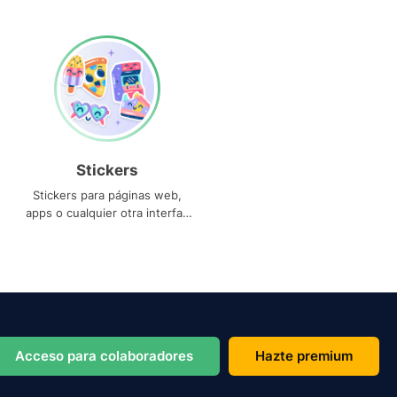
Stickers
Stickers para páginas web,
apps o cualquier otra interfaz
que necesites
Acceso para colaboradores
Hazte premium