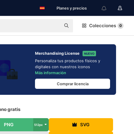
Planes y precios
Colecciones
0
Merchandising License
NUEVO
Personaliza tus productos físicos y
digitales con nuestros iconos
Más información
Comprar licencia
ono gratis
PNG
SVG
512px