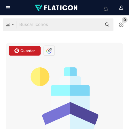
0
Guardar