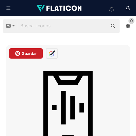
0
Guardar