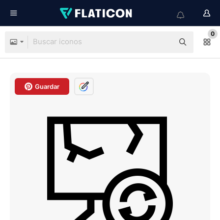
0
Guardar