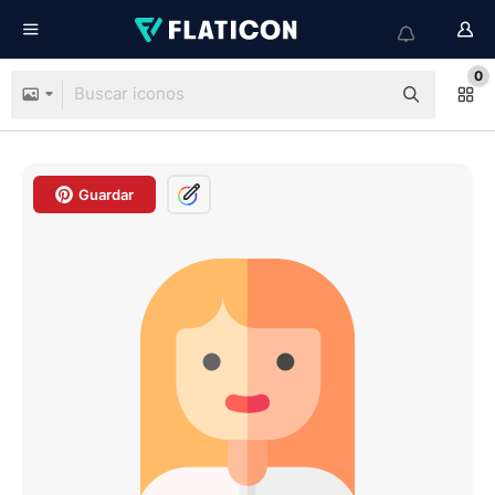
0
Guardar