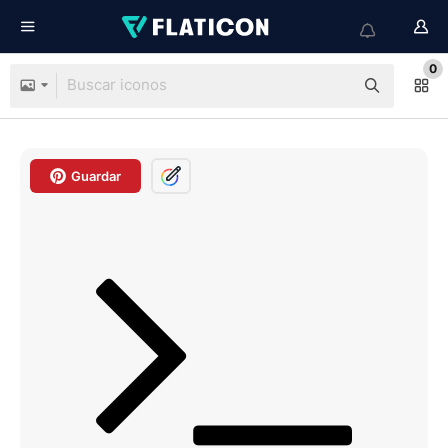
0
Guardar