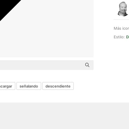
Más ico
Estilo:
D
cargar
señalando
descendiente