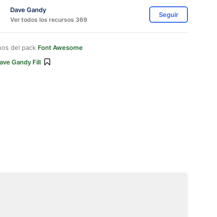
Dave Gandy
Seguir
Ver todos los recursos 369
nos del pack
Font Awesome
ave Gandy Fill