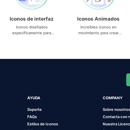
Iconos de interfaz
Iconos Animados
Iconos diseñados
Increíbles iconos en
específicamente para
movimiento para crear
interfaces
proyectos dinámicos
AYUDA
COMPANY
Soporte
Sobre nosotro
FAQs
Contacta con 
Estilos de Iconos
Nuestra Licenc