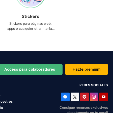
Stickers
Stickers para páginas web,
apps o cualquier otra interfaz
que necesites
Acceso para colaboradores
Hazte premium
REDES SOCIALES
s
nosotros
Consigue recursos exclusivos
ia
directamente en tu email