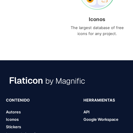
Iconos
The largest database of free
icons for any project.
CONTENIDO
HERRAMIENTAS
Autores
API
Iconos
Google Workspace
Stickers