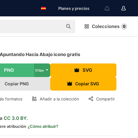
Planes y precios
Colecciones
0
 Apuntando Hacia Abajo icono gratis
PNG
SVG
512px
Copiar PNG
Copiar SVG
ás formatos
Añadir a la colección
Compartir
ia
CC 3.0 BY.
ere atribución
¿Cómo atribuir?