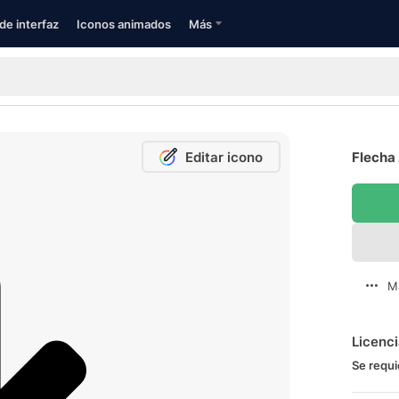
de interfaz
Iconos animados
Más
Editar icono
Flecha
M
Licenc
Se requi