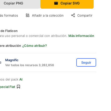
Copiar PNG
Copiar SVG
ás formatos
Añadir a la colección
Compartir
 de Flaticon
ara uso personal o comercial con atribución.
Más información
ere atribución
¿Cómo atribuir?
Magnific
Seguir
Ver todos los recursos 3,282,856
nos del pack
AI
pecial Flat