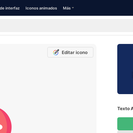
de interfaz
Iconos animados
Más
Editar icono
Texto A