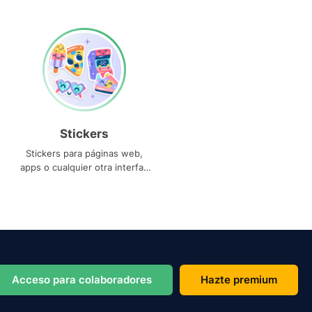
Stickers
Stickers para páginas web,
apps o cualquier otra interfaz
que necesites
Acceso para colaboradores
Hazte premium