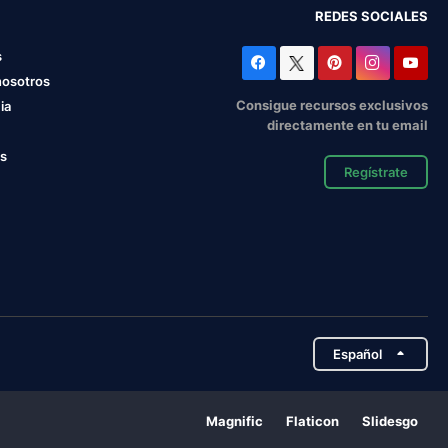
REDES SOCIALES
s
nosotros
Consigue recursos exclusivos
ia
directamente en tu email
os
Regístrate
Español
Magnific
Flaticon
Slidesgo