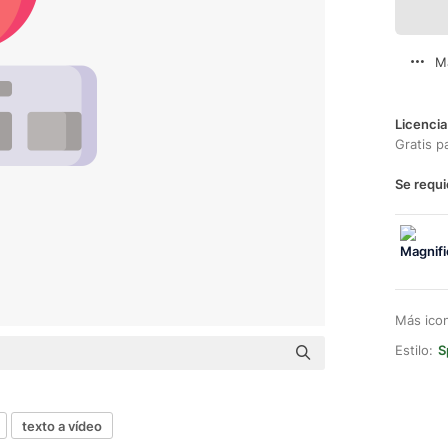
M
Licencia
Gratis p
Se requi
Más ico
Estilo:
S
texto a vídeo