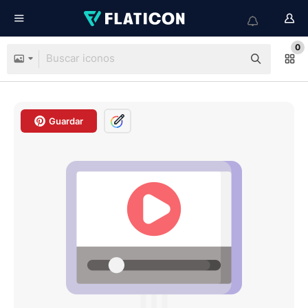
0
Guardar