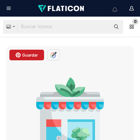
0
Guardar