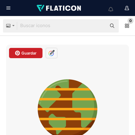
0
Guardar