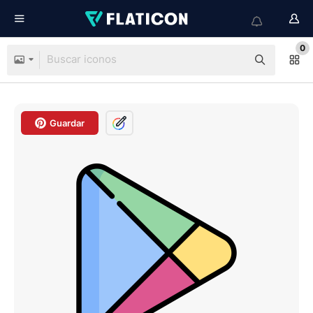
0
Guardar