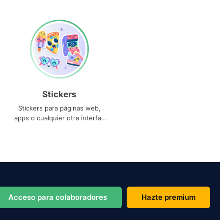
Stickers
Stickers para páginas web,
apps o cualquier otra interfaz
que necesites
Acceso para colaboradores
Hazte premium