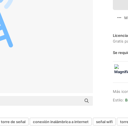
M
Licencia
Gratis p
Se requi
Más ico
Estilo:
B
torre de señal
conexión inalámbrica a internet
señal wifi
torr