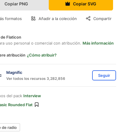
Copiar PNG
Copiar SVG
ás formatos
Añadir a la colección
Compartir
 de Flaticon
ara uso personal o comercial con atribución.
Más información
ere atribución
¿Cómo atribuir?
Magnific
Seguir
Ver todos los recursos 3,282,856
nos del pack
Interview
asic Rounded Flat
e de radio