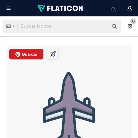
0
Guardar