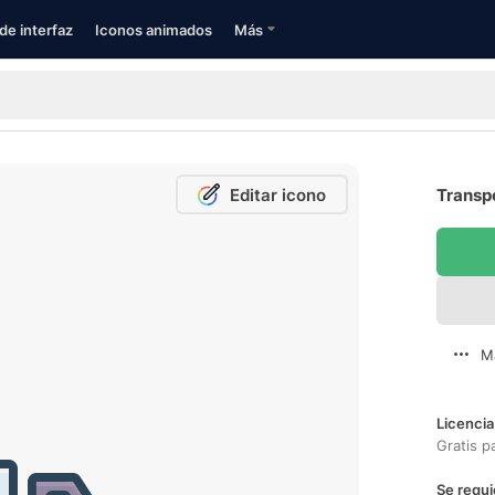
de interfaz
Iconos animados
Más
Editar icono
Transpo
M
Licencia
Gratis p
Se requi