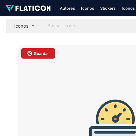
Autores
Iconos
Stickers
Iconos 
Iconos
Guardar