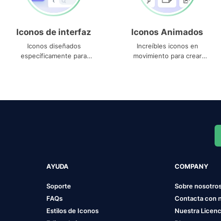
Iconos de interfaz
Iconos Animados
Iconos diseñados
Increíbles iconos en
específicamente para
movimiento para crear
interfaces
proyectos dinámicos
AYUDA
COMPANY
Soporte
Sobre nosotro
FAQs
Contacta con 
Estilos de Iconos
Nuestra Licenc