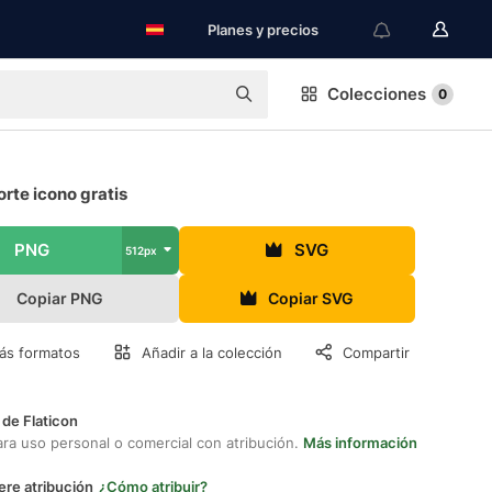
Planes y precios
Colecciones
0
rte icono gratis
PNG
SVG
512px
Copiar PNG
Copiar SVG
ás formatos
Añadir a la colección
Compartir
 de Flaticon
ara uso personal o comercial con atribución.
Más información
ere atribución
¿Cómo atribuir?