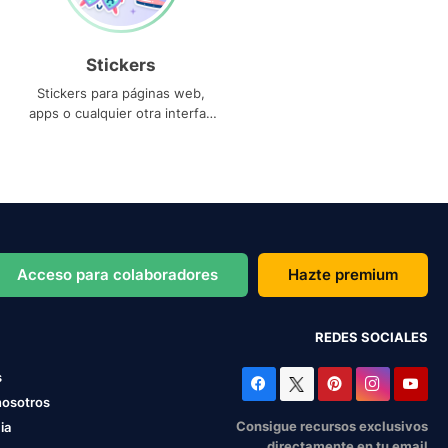
Stickers
Stickers para páginas web,
apps o cualquier otra interfaz
que necesites
Acceso para colaboradores
Hazte premium
REDES SOCIALES
s
nosotros
Consigue recursos exclusivos
ia
directamente en tu email