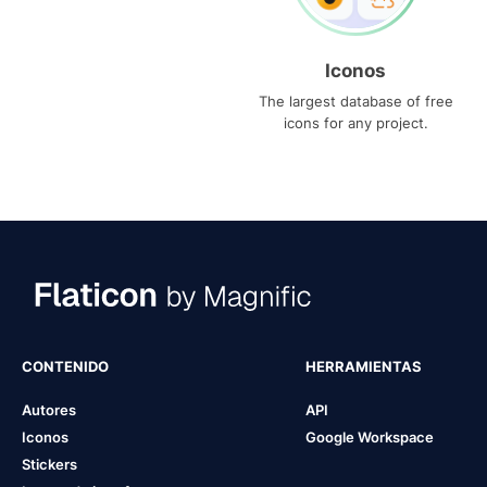
Iconos
The largest database of free
icons for any project.
CONTENIDO
HERRAMIENTAS
Autores
API
Iconos
Google Workspace
Stickers