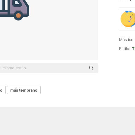
Más ico
Estilo:
T
vo
más temprano