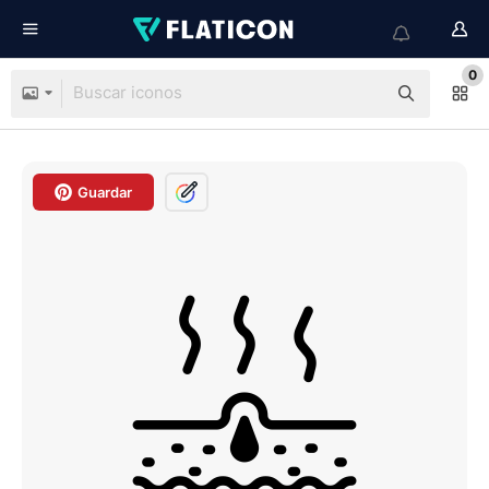
0
Guardar