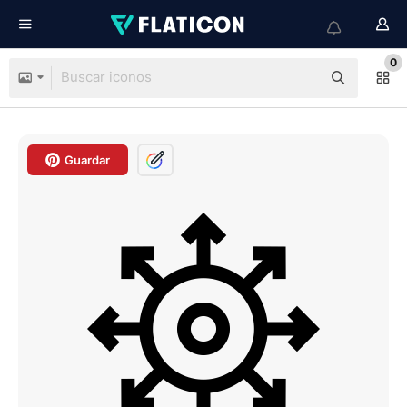
0
Guardar