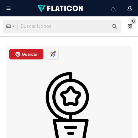
0
Guardar