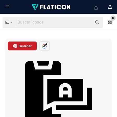
0
Guardar