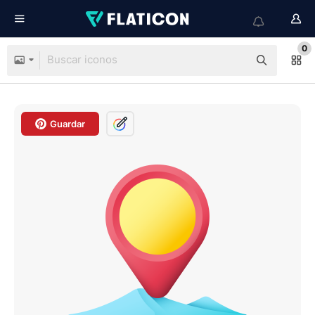
0
Guardar