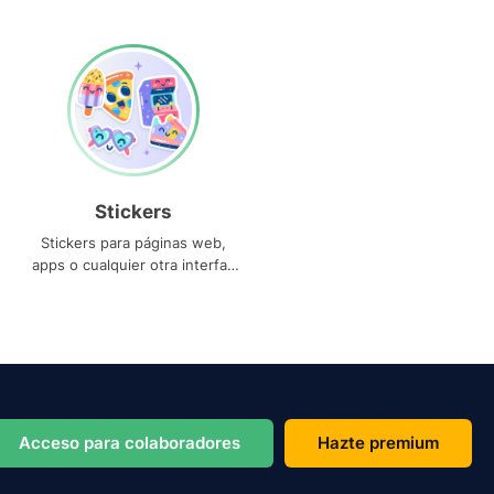
Stickers
Stickers para páginas web,
apps o cualquier otra interfaz
que necesites
Acceso para colaboradores
Hazte premium