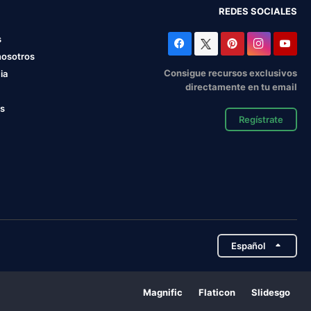
REDES SOCIALES
s
nosotros
Consigue recursos exclusivos
ia
directamente en tu email
os
Regístrate
Español
Magnific
Flaticon
Slidesgo