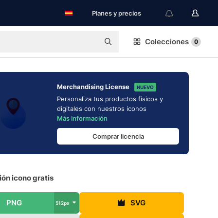
Planes y precios
Colecciones
0
Merchandising License
NUEVO
Personaliza tus productos físicos y
digitales con nuestros iconos
Más información
Comprar licencia
ón icono gratis
PNG
SVG
512px