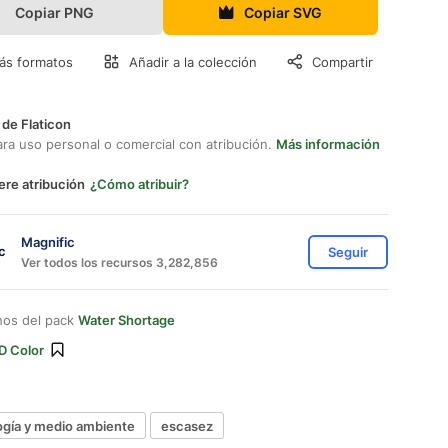
Copiar PNG
Copiar SVG
ás formatos
Añadir a la colección
Compartir
 de Flaticon
ara uso personal o comercial con atribución.
Más información
ere atribución
¿Cómo atribuir?
Magnific
Seguir
Ver todos los recursos 3,282,856
nos del pack
Water Shortage
D Color
ogía y medio ambiente
escasez