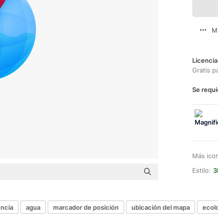
M
Licencia
Gratis p
Se requi
Más ico
Estilo:
3
encia
agua
marcador de posición
ubicación del mapa
ecol