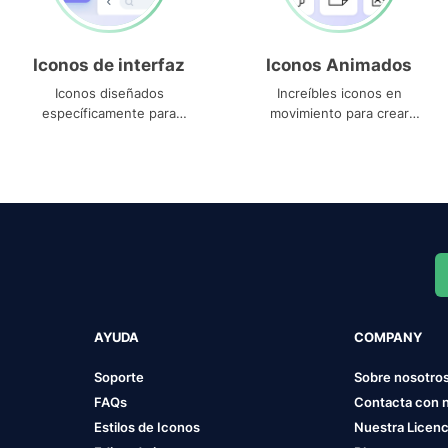
Iconos de interfaz
Iconos Animados
Iconos diseñados
Increíbles iconos en
específicamente para
movimiento para crear
interfaces
proyectos dinámicos
AYUDA
COMPANY
Soporte
Sobre nosotro
FAQs
Contacta con 
Estilos de Iconos
Nuestra Licenc