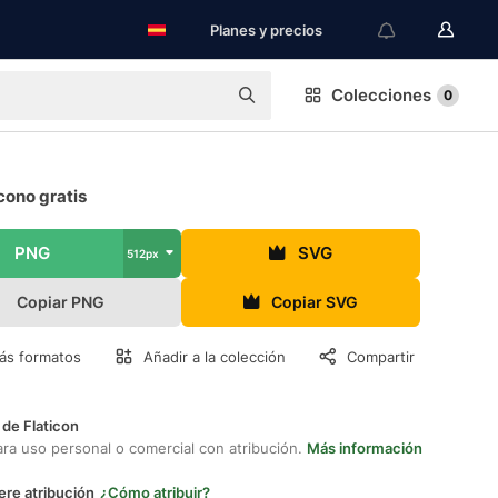
Planes y precios
Colecciones
0
cono gratis
PNG
SVG
512px
Copiar PNG
Copiar SVG
ás formatos
Añadir a la colección
Compartir
 de Flaticon
ara uso personal o comercial con atribución.
Más información
ere atribución
¿Cómo atribuir?