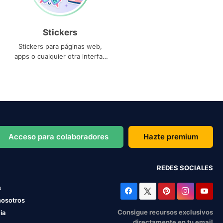
Stickers
Stickers para páginas web,
apps o cualquier otra interfaz
que necesites
Acceso para colaboradores
Hazte premium
REDES SOCIALES
s
nosotros
Consigue recursos exclusivos
ia
directamente en tu email