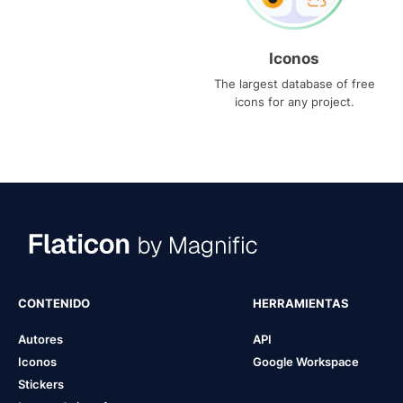
Iconos
The largest database of free
icons for any project.
CONTENIDO
HERRAMIENTAS
Autores
API
Iconos
Google Workspace
Stickers