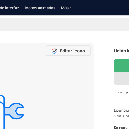
de interfaz
Iconos animados
Más
Editar icono
Unión i
M
Licencia
Gratis p
Se requi