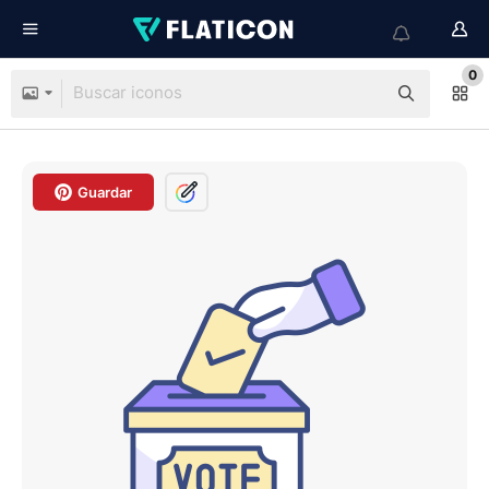
0
Guardar