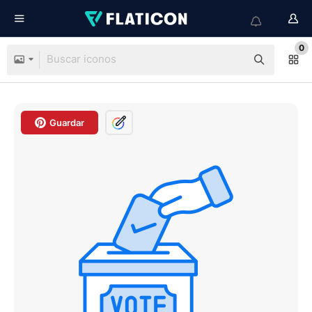
0
Guardar