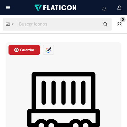
0
Guardar