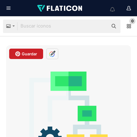
0
Guardar