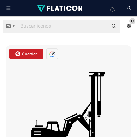
0
Guardar