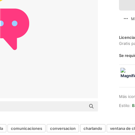
M
Licencia
Gratis p
Se requi
Más ico
Estilo:
B
la
comunicaciones
conversacion
charlando
ventana de c