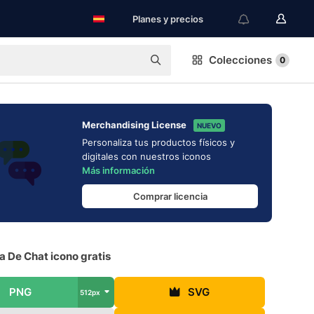
Planes y precios
Colecciones
0
Merchandising License
NUEVO
Personaliza tus productos físicos y
digitales con nuestros iconos
Más información
Comprar licencia
 De Chat icono gratis
PNG
SVG
512px