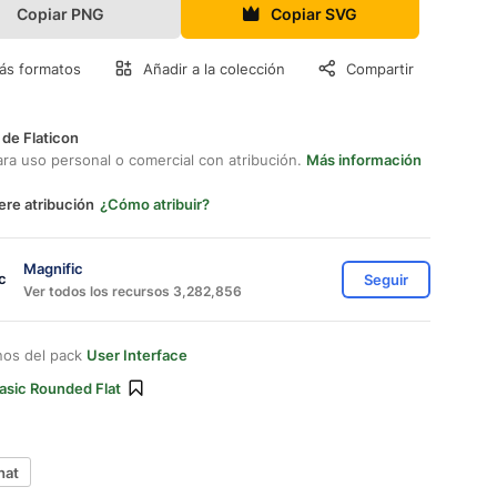
Copiar PNG
Copiar SVG
ás formatos
Añadir a la colección
Compartir
 de Flaticon
ara uso personal o comercial con atribución.
Más información
ere atribución
¿Cómo atribuir?
Magnific
Seguir
Ver todos los recursos 3,282,856
nos del pack
User Interface
asic Rounded Flat
hat