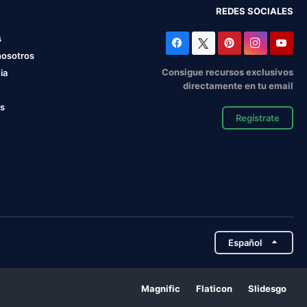
REDES SOCIALES
s
nosotros
Consigue recursos exclusivos
ia
directamente en tu email
os
Regístrate
Español
Magnific
Flaticon
Slidesgo