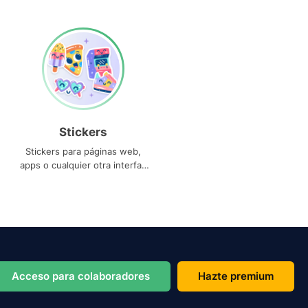
Stickers
Stickers para páginas web,
apps o cualquier otra interfaz
que necesites
Acceso para colaboradores
Hazte premium