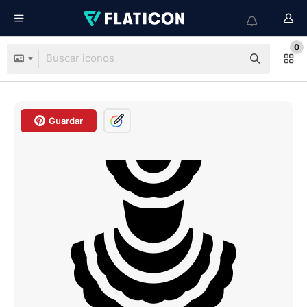
0
Guardar