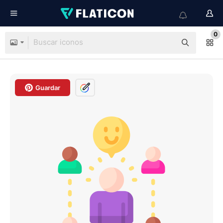
0
Guardar