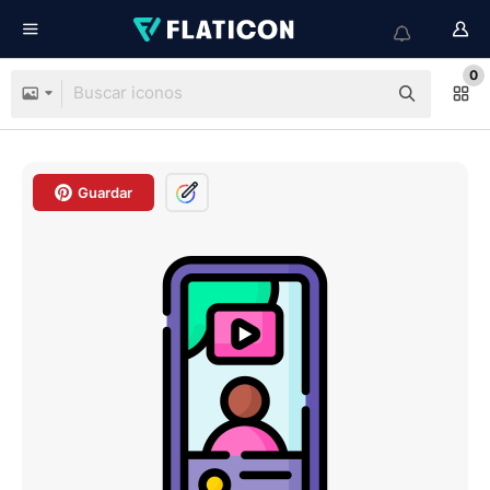
0
Guardar